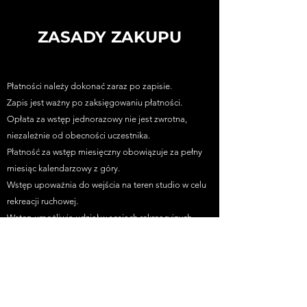
ZASADY ZAKUPU
Płatności należy dokonać zaraz po zapisie.
Zapis jest ważny po zaksięgowaniu płatności.
Opłata za wstęp jednorazowy nie jest zwrotna,
niezależnie od obecności uczestnika.
Płatność za wstęp miesięczny obowiązuje za pełny
miesiąc kalendarzowy z góry.
Wstęp upoważnia do wejścia na teren studio w celu
rekreacji ruchowej.
Wstęp umożliwia udział w sesjach rekreacyjnych.
Potrzebujesz faktury? Napisz do nas na Instagramie
przed opłaceniem zajęć.
Zakup oznacza akceptację pełnego regulaminu.